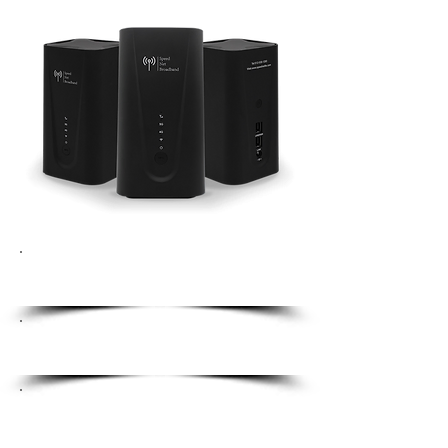
Amplia cobertura, Cero
Zonas Muertas.
Velocidades rápidas
con Wi-Fi 6.
Opción de doble banda
para una conexión
óptima.