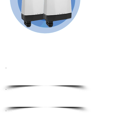
Instalación rápida,
Internet más rápido
Configuración rápida de
bricolaje, fácil instalación.
All-weather durability,
waterproof & dustproof.
Velocidades de Internet
rápidas y confiables.